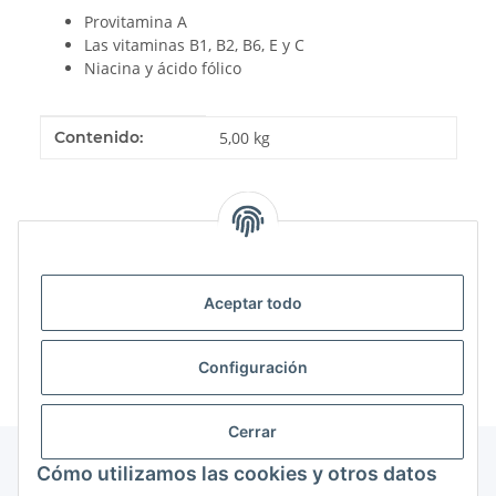
Provitamina A
Las vitaminas B1, B2, B6, E y C
Niacina y ácido fólico
#productDetails.itemInformation#
#productDetails.itemValue#
Contenido:
5,00 kg
Comentarios
Aceptar todo
Configuración
Cerrar
Cómo utilizamos las cookies y otros datos