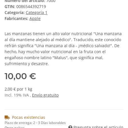
Número del artículo:
7000
GTIN:
0086544392719
Categoría:
Categoría 1
Fabricantes:
Apple
Las manzanas tienen un alto valor nutricional "Una manzana
al día mantiene alejado al médico". Traducido, este conocido
refrán significa "Una manzana al día - ¡médico salvado!". De
hecho, hay mucho valor nutricional en la fruta con el
engañoso nombre latino "Malus", que significa mal,
sufrimiento y desastre.
10,00 €
2,00 € por 1 kg
Incl. 19% IVA ,
Envío gratuito
Pocas existencias
Plazo de entrega:
2 - 3 Días laborables
Pregunta sobre el artículo
Otros países