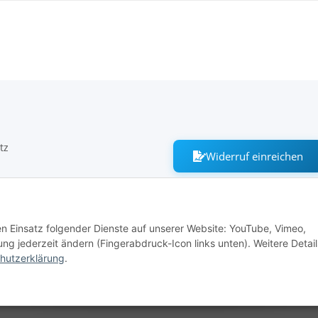
tz
Widerruf einreichen
m
den Einsatz folgender Dienste auf unserer Website: YouTube, Vimeo,
ng jederzeit ändern (Fingerabdruck-Icon links unten). Weitere Detail
recht
hutzerklärung
.