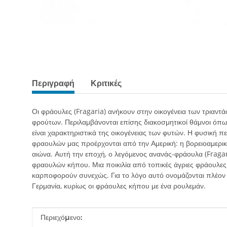
Περιγραφή
Κριτικές
Οι φράουλες (Fragaria) ανήκουν στην οικογένεια των τριαντά
φρούτων. Περιλαμβάνονται επίσης διακοσμητικοί θάμνοι όπως 
είναι χαρακτηριστικά της οικογένειας των φυτών. Η φυσική π
φραουλών μας προέρχονται από την Αμερική: η βορειοαμερικα
αιώνα. Αυτή την εποχή, ο λεγόμενος ανανάς-φράουλα (Fraga
φραουλών κήπου. Μια ποικιλία από τοπικές άγριες φράουλες (
καρποφορούν συνεχώς. Για το λόγο αυτό ονομάζονται πλέον
Γερμανία, κυρίως οι φράουλες κήπου με ένα ρουλεμάν.
#productDetails.itemInformation#
#productDetails.itemValue#
Περιεχόμενο: