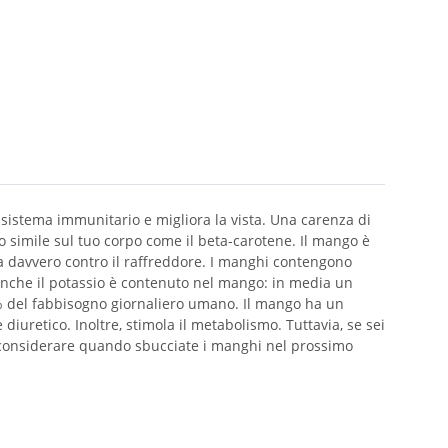
o sistema immunitario e migliora la vista. Una carenza di
o simile sul tuo corpo come il beta-carotene. Il mango è
uta davvero contro il raffreddore. I manghi contengono
 Anche il potassio è contenuto nel mango: in media un
10% del fabbisogno giornaliero umano. Il mango ha un
iuretico. Inoltre, stimola il metabolismo. Tuttavia, se sei
sa considerare quando sbucciate i manghi nel prossimo