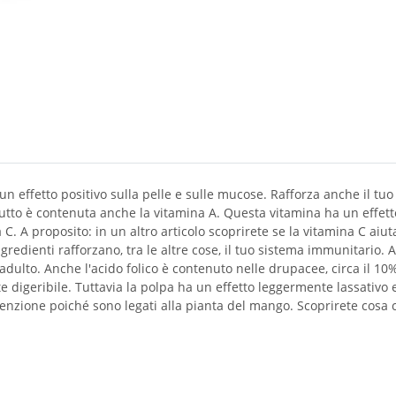
n effetto positivo sulla pelle e sulle mucose. Rafforza anche il tu
rutto è contenuta anche la vitamina A. Questa vitamina ha un effett
 C. A proposito: in un altro articolo scoprirete se la vitamina C ai
gredienti rafforzano, tra le altre cose, il tuo sistema immunitario.
adulto. Anche l'acido folico è contenuto nelle drupacee, circa il 
digeribile. Tuttavia la polpa ha un effetto leggermente lassativo e d
 attenzione poiché sono legati alla pianta del mango. Scoprirete co