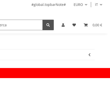
#global.topbarNote#
EURO
IT
0,00 €