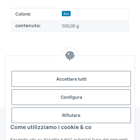
#productDetails.itemInformation#
#productDetails.itemValue#
Colore:
Rot
contenuto:
500,00 g
recensioni
Accettare tutti
Configura
Rifiutare
Come utilizziamo i cookie & co
Facendo clic su Accetta tutto" autorizzi l'uso dei seguenti